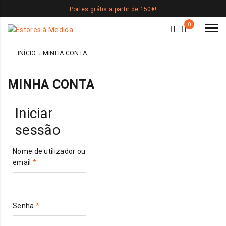
Portes grátis a partir de 150€!
0
INÍCIO
MINHA CONTA
MINHA CONTA
Iniciar
sessão
Nome de utilizador ou
Obrigatório
email
*
Obrigatório
Senha
*