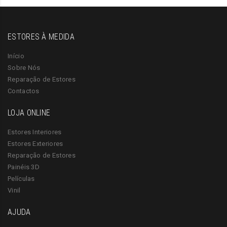
ESTORES À MEDIDA
Início
Sobre Nós
Reparação de Estores
Contactos
LOJA ONLINE
Estores Interiores
Estores Exteriores
Reparação de Estores
Painéis 3D
Películas
Vinil
AJUDA