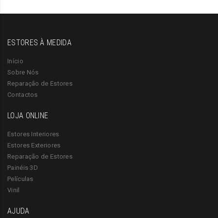
ESTORES À MEDIDA
Início
Sobre Nós
Reparação de Estores
Contactos
LOJA ONLINE
Estores Interiores
Estores Exteriores
Reparação de Estores
Painéis 3D
Películas
Vinil
AJUDA