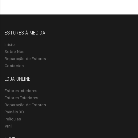
ESTORES À MEDIDA
Início
Sobre Nós
Reparação de Estores
Contactos
LOJA ONLINE
Estores Interiores
Estores Exteriores
Reparação de Estores
Painéis 3D
Películas
Vinil