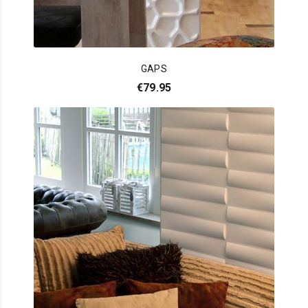
GAPS
€
79.95