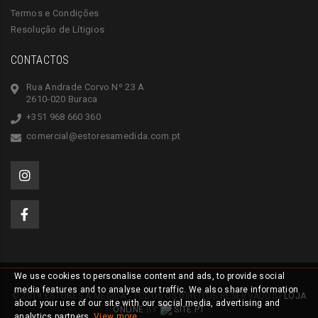
Termos e Condições
Resolução de Lítigios
CONTACTOS
Rua Andrade Corvo Nº 23 A
2610-020 Buraca
+351 968 660 360
comercial@estoresamedida.com.pt
We use cookies to personalise content and ads, to provide social
media features and to analyse our traffic. We also share information
© 2019 ESTORES À MEDIDA - TODOS OS DIREITOS RESERVADOS |
LOJA
about your use of our site with our social media, advertising and
ONLINE
BY
SITE.PT
analytics partners.
View more