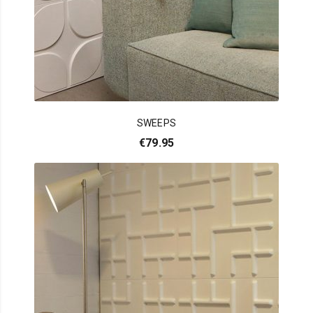
SWEEPS
€
79.95