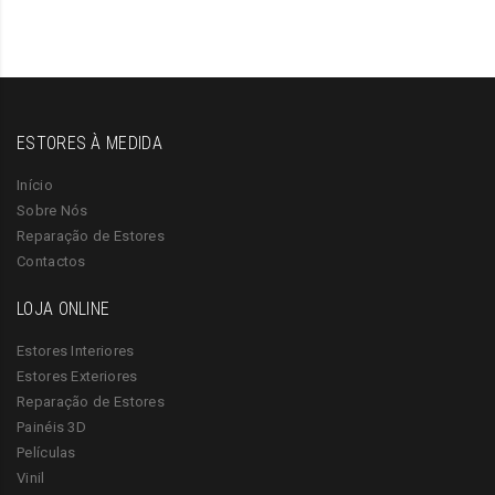
ESTORES À MEDIDA
Início
Sobre Nós
Reparação de Estores
Contactos
LOJA ONLINE
Estores Interiores
Estores Exteriores
Reparação de Estores
Painéis 3D
Películas
Vinil