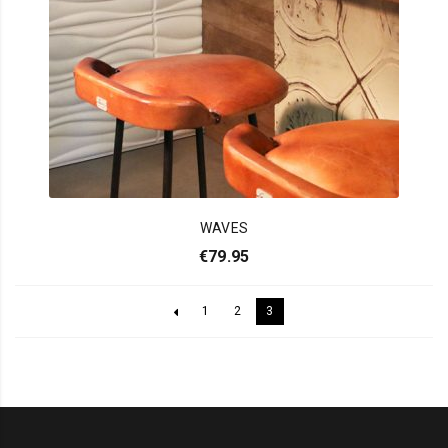
WAVES
€
79.95
1
2
3