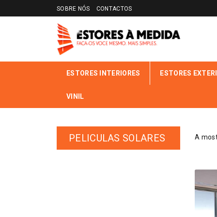
SOBRE NÓS
CONTACTOS
ESTORES INTERIORES
ESTORES EXTER
VINIL
INÍCIO
LOJA ONLINE
PRODUTOS ETIQUETADOS COM “
PELICULAS SOLARES
A most