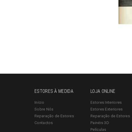
ESTORES À MEDIDA
LOJA ONLINE
Início
Estores Interiores
Sobre Nós
Estores Exteriores
Reparação de Estores
Reparação de Estores
Contactos
Painéis 3D
Películas