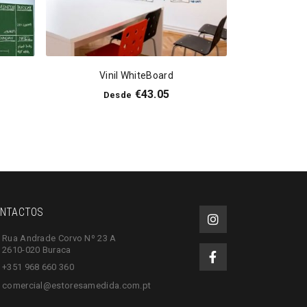
Vinil WhiteBoard
€
43.05
Desde
NTACTOS
Rua Andrade Corvo Nº 23 A
2610-020 Buraca
+351 968 660 360
comercial@estoresamedida.com.pt