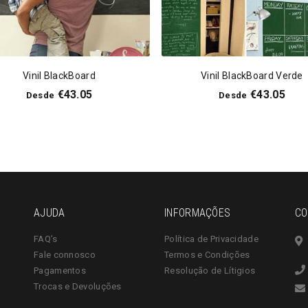
Vinil BlackBoard
Vinil BlackBoard Verde
€
43.05
€
43.05
Desde
Desde
AJUDA
INFORMAÇÕES
CO
FAQ’s
Política de Privacidade
Fale connosco
Termos e Condições
Pagamentos
Resolução de Lítigios
Trocas e Devoluções