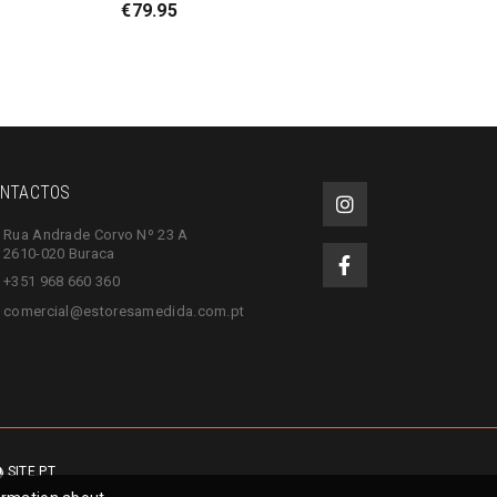
€
79.95
NTACTOS
Rua Andrade Corvo Nº 23 A
2610-020 Buraca
+351 968 660 360
comercial@estoresamedida.com.pt
SITE.PT