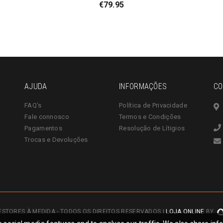
€
79.95
AJUDA
INFORMAÇÕES
CO
FAQ’s
Política de Privacidade
Fale connosco
Termos e Condições
Pagamentos
Resolução de Lítigios
Trocas e Devoluções
ESTORES À MEDIDA - TODOS OS DIREITOS RESERVADOS |
LOJA ONLINE
BY