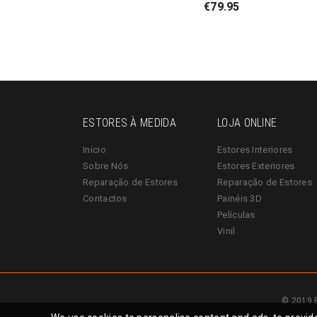
€
79.95
ESTORES À MEDIDA
LOJA ONLINE
Início
Estores Interiores
Sobre Nós
Estores Exteriores
Reparação de Estores
Reparação de Estores
Contactos
Painéis 3D
Películas
Vinil
© 2019 