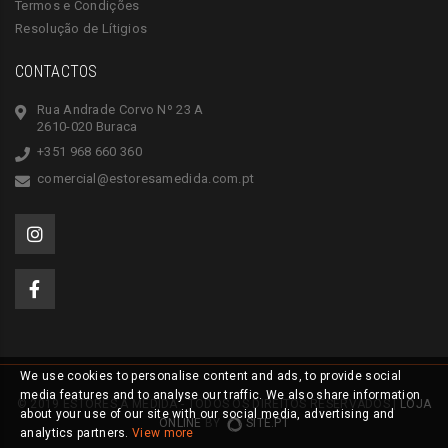
Termos e Condições
Resolução de Lítigios
CONTACTOS
Rua Andrade Corvo Nº 23 A
2610-020 Buraca
+351 968 660 360
comercial@estoresamedida.com.pt
We use cookies to personalise content and ads, to provide social
media features and to analyse our traffic. We also share information
© 2019 ESTORES À MEDIDA - TODOS OS DIREITOS RESERVADOS |
LOJA
about your use of our site with our social media, advertising and
ONLINE
BY
SITE.PT
analytics partners.
View more