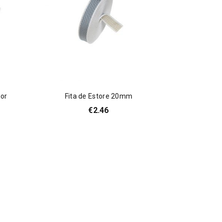
ior
Fita de Estore 20mm
€
2.46