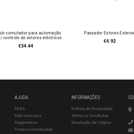
lo comutador para automação
Passador Estores Exterio
c/ controle de estores eléctricos
€
4.92
€
34.44
AJUDA
INFORMAÇÕES
CO
FAQ’s
Política de Privacidade
Fale connosco
Termos e Condições
Pagamentos
Resolução de Lítigios
Trocas e Devoluções