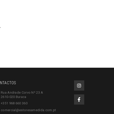
r
NTACTOS
Rua Andrade Corvo Nº 23 A
2610-020 Buraca
+351 968 660 360
comercial@estoresamedida.com.pt