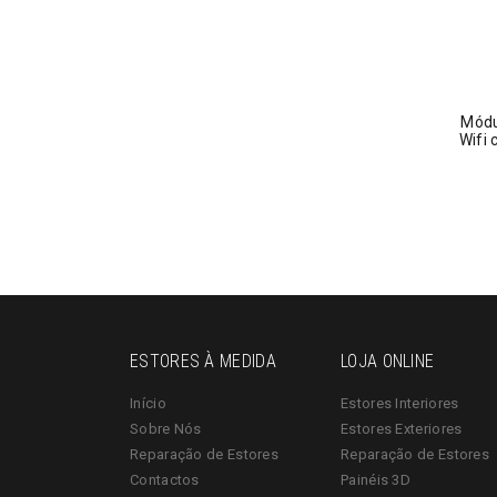
Módu
Wifi 
ESTORES À MEDIDA
LOJA ONLINE
Início
Estores Interiores
Sobre Nós
Estores Exteriores
Reparação de Estores
Reparação de Estores
Contactos
Painéis 3D