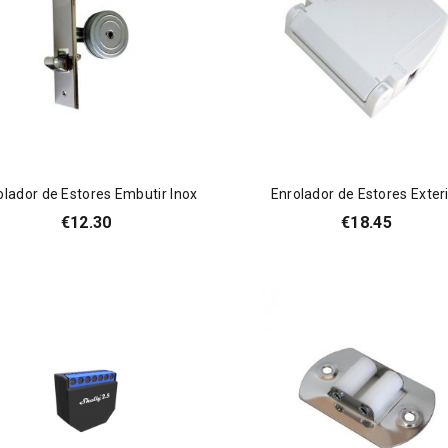
olador de Estores Embutir Inox
Enrolador de Estores Exter
€
12.30
€
18.45