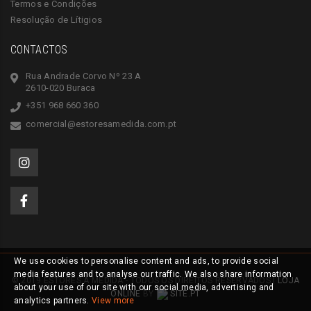
Termos e Condições
Resolução de Lítigios
CONTACTOS
Rua Andrade Corvo Nº 23 A
2610-020 Buraca
+351 968 660 360
comercial@estoresamedida.com.pt
We use cookies to personalise content and ads, to provide social
media features and to analyse our traffic. We also share information
© 2019 ESTORES À MEDIDA - TODOS OS DIREITOS RESERVADOS |
LOJA
about your use of our site with our social media, advertising and
ONLINE
BY
SITE.PT
analytics partners.
View more