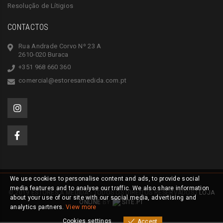
Resolução de Lítigios
CONTACTOS
Rua Andrade Corvo Nº 23 A
2610-020 Buraca
+351 968 660 360
comercial@estoresamedida.com.pt
We use cookies to personalise content and ads, to provide social
media features and to analyse our traffic. We also share information
© 2019 ESTORES À MEDIDA - TODOS OS DIREITOS RESERVADOS |
LOJA
about your use of our site with our social media, advertising and
ONLINE
BY
SITE.PT
analytics partners.
View more
Cookies settings
Accept