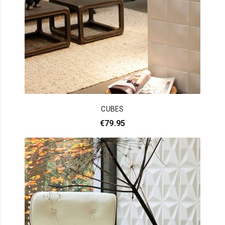
CUBES
€
79.95