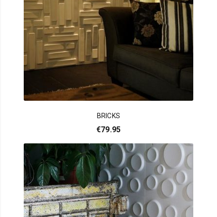
BRICKS
€
79.95