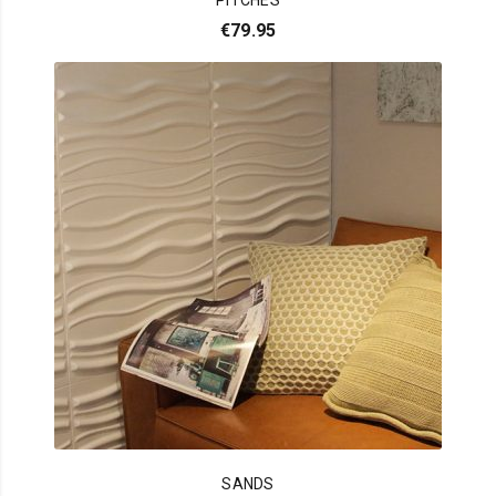
€
79.95
SANDS