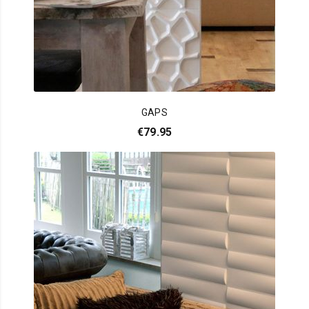
GAPS
€
79.95