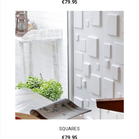
€
79.95
SQUARES
€
79.95