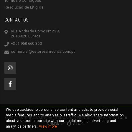
Termos e Condições
Resolução de Lítigios
CONTACTOS
Rua Andrade Corvo Nº 23 A
2610-020 Buraca
+351 968 660 360
comercial@estoresamedida.com.pt
We use cookies to personalise content and ads, to provide social
media features and to analyse our traffic. We also share information
© 2019 ESTORES À MEDIDA - TODOS OS DIREITOS RESERVADOS |
LOJA
about your use of our site with our social media, advertising and
ONLINE
BY
SITE.PT
analytics partners.
View more