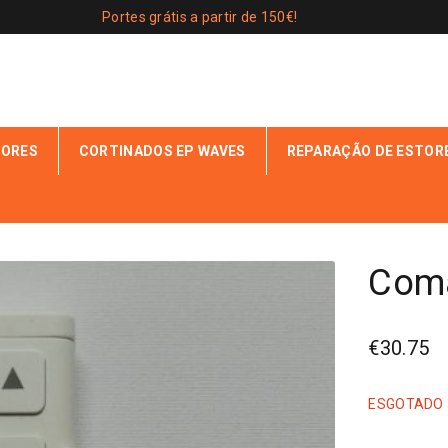
Portes grátis a partir de 150€!
IORES
CORTINADOS EP WAVES
REPARAÇÃO DE ESTOR
RIOS
COMANDO 3 CANAIS
Coma
€
30.75
ESGOTADO