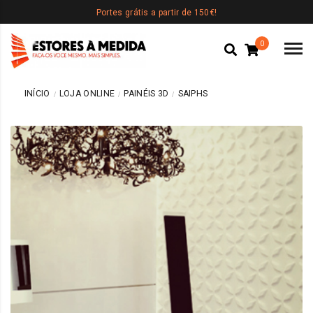
Portes grátis a partir de 150€!
0
INÍCIO
LOJA ONLINE
PAINÉIS 3D
SAIPHS