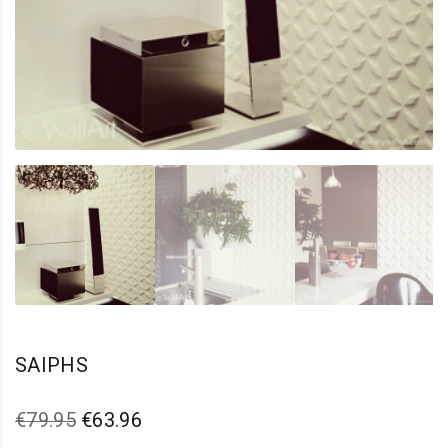
SAIPHS
O
O
€
79.95
€
63.96