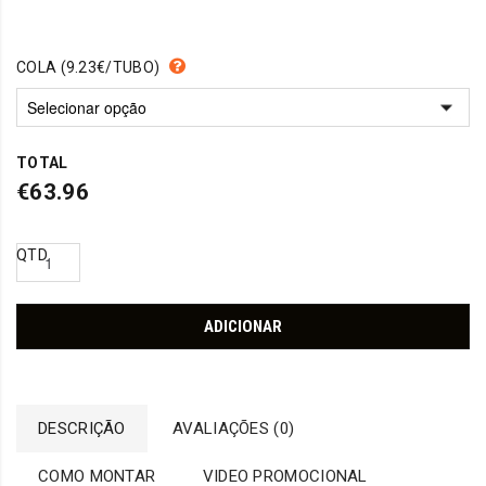
preço
preço
original
atual
COLA (9.23€/TUBO)
era:
é:
€79.95.
€63.96.
TOTAL
€63.96
QTD
ADICIONAR
DESCRIÇÃO
AVALIAÇÕES (0)
COMO MONTAR
VIDEO PROMOCIONAL