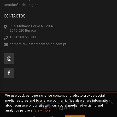
Resolução de Lítigios
CONTACTOS
Rua Andrade Corvo Nº 23 A
2610-020 Buraca
+351 968 660 360
comercial@estoresamedida.com.pt
We use cookies to personalise content and ads, to provide social
media features and to analyse our traffic. We also share information
© 2019 ESTORES À MEDIDA - TODOS OS DIREITOS RESERVADOS |
LOJA
about your use of our site with our social media, advertising and
ONLINE
BY
SITE.PT
analytics partners.
View more